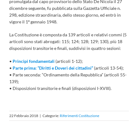
promulgata dal capo provvisorio dello Stato De Nicola il 27
dicembre seguente, fu pubblicata sulla Gazzetta Ufficiale n.
298, edizione straordinaria, dello stesso giorno, ed entrò in
vigore il 1º gennaio 1948.
La Costituzione è composta da 139 articoli e relativi commi (5
articoli sono stati abrogati: 115; 124; 128; 129; 130), più 18
disposizioni transitorie e finali, suddivisi in quattro sezioni:
•
Principi fondamentali
(articoli 1-12);
•
Parte prima: “Diritti e Doveri dei cittadini”
(articoli 13-54);
• Parte seconda: “Ordinamento della Repubblica” (articoli 55-
139);
• Disposizioni transitorie e finali (disposizioni I-XVIII).
22 Febbraio 2018
|
Categorie:
Riferimenti Costituzione