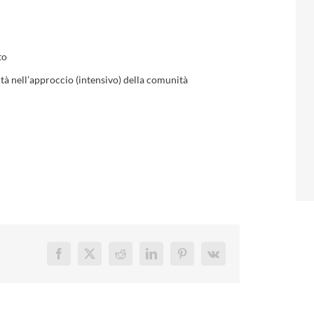
to
tà nell’approccio (intensivo) della comunità
Facebook
X
Reddit
LinkedIn
Pinterest
Vk