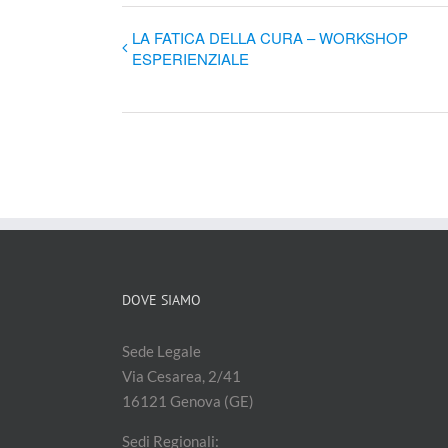
LA FATICA DELLA CURA – WORKSHOP
ESPERIENZIALE
DOVE SIAMO
Sede Legale
Via Cesarea, 2/41
16121 Genova (GE)
Sedi Regionali: