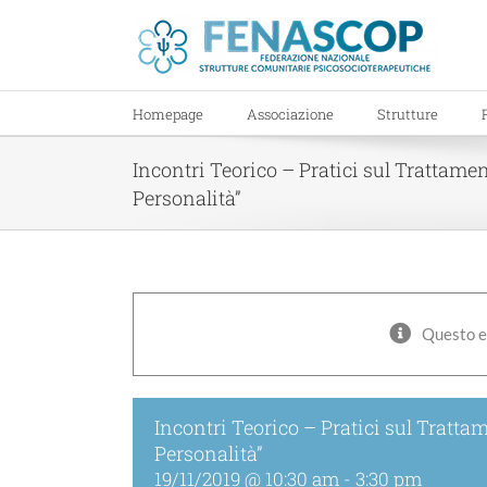
Salta
al
contenuto
Homepage
Associazione
Strutture
Incontri Teorico – Pratici sul Trattamen
Personalità”
Questo e
Incontri Teorico – Pratici sul Trattam
Personalità”
19/11/2019 @ 10:30 am
-
3:30 pm