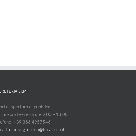
GRETERIA ECM
ri di apertura al pubblico:
 lunedì al venerdì ore 9,00 – 13,00
lefono: +39 388 4957548
mail:
ecm.segreteria@fenascop.it