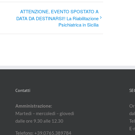
ATTENZIONE, EVENTO SPOSTATO A
DATA DA DESTINARSI!! La Riabilitazione
Psichiatrica in Sicilia
Contatti
SE
Amministrazione:
Ora
Martedì – mercoledì – giovedì
dal
dalle ore 9.30 alle 12.30
Te
E-
Telefono: +39.0765.389784