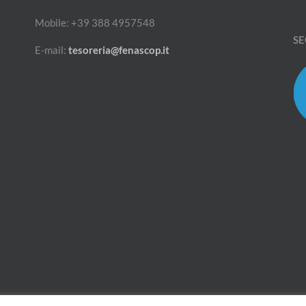
Mobile: +39 388 4957548
SE
E-mail:
tesoreria@fenascop.it