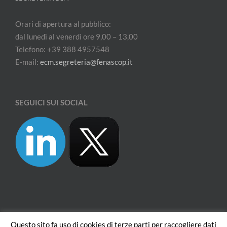
Orari di apertura al pubblico:
dal lunedì al venerdì ore 9,00 – 13,00
Telefono: +39 388 4957548
E-mail:
ecm.segreteria@fenascop.it
SEGUICI SUI SOCIAL
Questo sito fa uso di cookies di terze parti per raccogliere dati