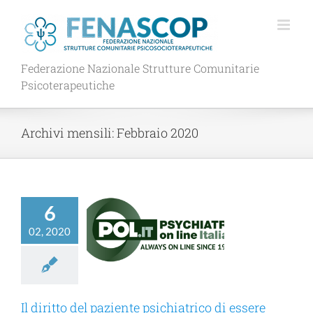
Salta
al
contenuto
Federazione Nazionale Strutture Comunitarie
Psicoterapeutiche
Archivi mensili:
Febbraio 2020
tto del paziente
6
chiatrico di
re curato a
02, 2020
 del Servizio
io universale.
chiaffo alla
oburocrazia
Il diritto del paziente psichiatrico di essere