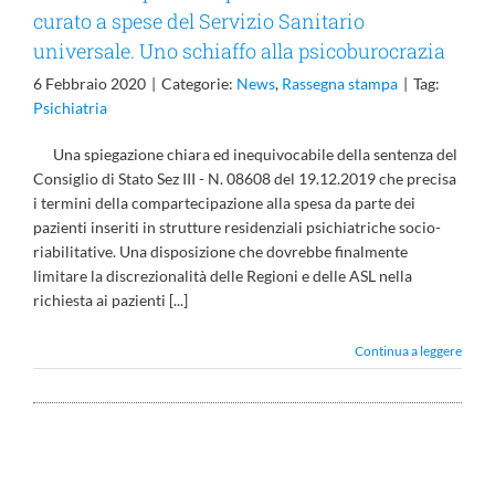
curato a spese del Servizio Sanitario
universale. Uno schiaffo alla psicoburocrazia
6 Febbraio 2020
|
Categorie:
News
,
Rassegna stampa
|
Tag:
Psichiatria
Una spiegazione chiara ed inequivocabile della sentenza del
Consiglio di Stato Sez III - N. 08608 del 19.12.2019 che precisa
i termini della compartecipazione alla spesa da parte dei
pazienti inseriti in strutture residenziali psichiatriche socio-
riabilitative. Una disposizione che dovrebbe finalmente
limitare la discrezionalità delle Regioni e delle ASL nella
richiesta ai pazienti [...]
Continua a leggere