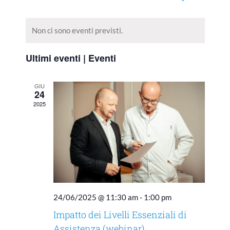
Eventi
Mese
Viste
Seleziona
Ricerca
Navigaz
la
e
Non ci sono eventi previsti.
data.
viste
Navigazione
Ultimi eventi | Eventi
GIU
24
2025
24/06/2025 @ 11:30 am
-
1:00 pm
Impatto dei Livelli Essenziali di
Assistenza (webinar)