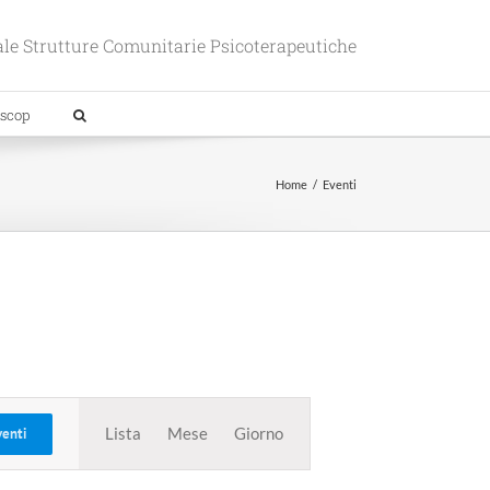
le Strutture Comunitarie Psicoterapeutiche
scop
Home
Eventi
Evento
Viste
Lista
Mese
Giorno
venti
Navigazione