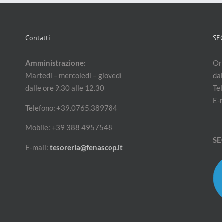
Contatti
SE
Amministrazione:
Ora
Martedì – mercoledì – giovedì
dal
dalle ore 9.30 alle 12.30
Te
E-
Telefono: +39.0765.389784
Mobile: +39 388 4957548
SE
E-mail:
tesoreria@fenascop.it