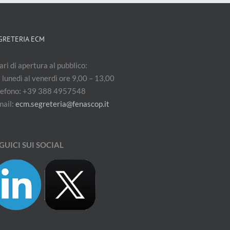
GRETERIA ECM
ri di apertura al pubblico:
 lunedì al venerdì ore 9,00 – 13,00
lefono: +39 388 4957548
mail:
ecm.segreteria@fenascop.it
GUICI SUI SOCIAL