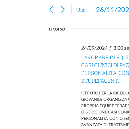
Chiave.
e
26/11/20
Oggi
Cerca
viste
Seleziona
Eventi
Navigazione
la
per
In corso
data.
Parola
Chiave.
24/09/2024 @ 8:00 a
LAVORARE IN EQUI
CASI CLINICI DI PA
PERSONALITA’ CON
STUPEFACENTI.
ISTITUTO PER LA RICERC
GIOVANILE ORGANIZZA 
PROPRIA EQUIPE TERAPE
DISCUSSIONE CASI CLINIC
PERSONALITA’ CON O SE
AVANZATA DI TRATTAMENTO