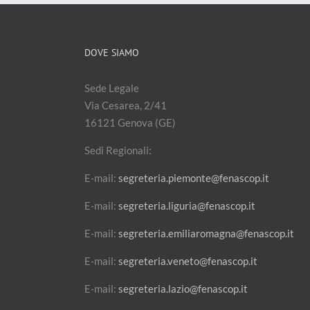
DOVE SIAMO
Sede Legale
Via Cesarea, 2/41
16121 Genova (GE)
Sedi Regionali:
E-mail:
segreteria.piemonte@fenascop.it
E-mail:
segreteria.liguria@fenascop.it
E-mail:
segreteria.emiliaromagna@fenascop.it
E-mail:
segreteria.veneto@fenascop.it
E-mail:
segreteria.lazio@fenascop.it