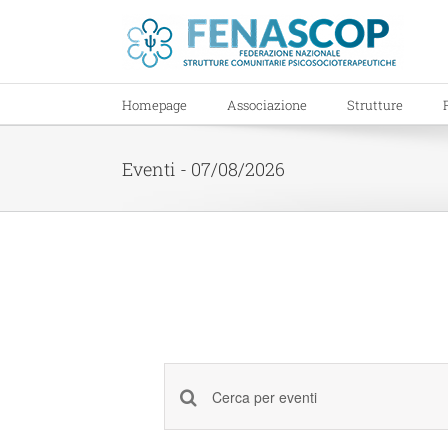
Salta
al
contenuto
Homepage
Associazione
Strutture
Eventi - 07/08/2026
Eventi
Inserisci
Ricerca
Parola