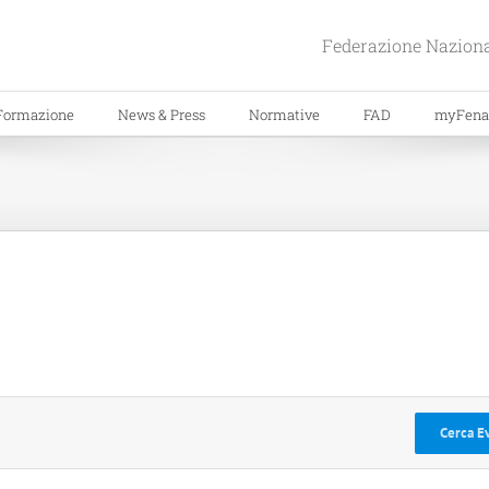
Federazione Naziona
Formazione
News & Press
Normative
FAD
myFena
Cerca E