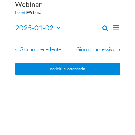
Webinar
Webinar
Eventi
Evento
2025-01-02
Cerca
Eventi
Giorno
Viste
Seleziona
Ricerca
Navigaz
la
e
data.
Giorno precedente
Giorno successivo
viste
Navigazione
Iscriviti al calendario