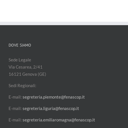
DOVE SIAMO
Sede Legale
Via Cesarea, 2/41
16121 Genova (GE)
Sedi Regionali:
E-mail:
segreteria.piemonte@fenascop.it
E-mail:
segreteria.liguria@fenascop.it
E-mail:
segreteria.emiliaromagna@fenascop.it