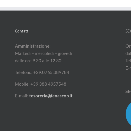
Contatti
SE
Amministrazione:
Ora
Martedì – mercoledì – giovedì
dal
dalle ore 9.30 alle 12.30
Te
E-
Telefono: +39.0765.389784
Mobile: +39 388 4957548
SE
E-mail:
tesoreria@fenascop.it