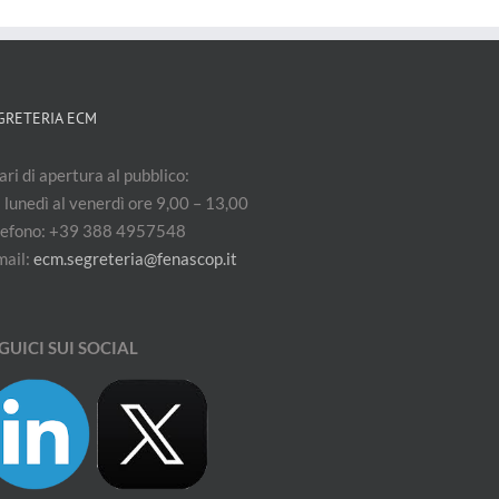
GRETERIA ECM
ri di apertura al pubblico:
 lunedì al venerdì ore 9,00 – 13,00
lefono: +39 388 4957548
mail:
ecm.segreteria@fenascop.it
GUICI SUI SOCIAL