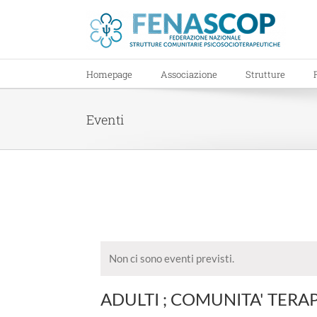
Salta
al
contenuto
Homepage
Associazione
Strutture
Eventi
Non ci sono eventi previsti.
ADULTI ; COMUNITA' TERAP