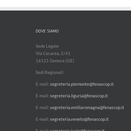
DOVE SIAMO
Sede Legale
Via Cesarea, 2/41
16121 Genova (GE)
Sedi Regionali:
E-mail:
segreteria.piemonte@fenascop.it
E-mail:
segreteria.liguria@fenascop.it
E-mail:
segreteria.emiliaromagna@fenascop.it
E-mail:
segreteria.veneto@fenascop.it
E-mail:
segreteria.lazio@fenascop.it