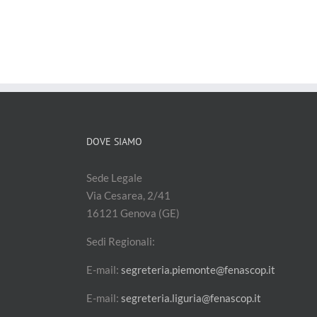
DOVE SIAMO
Sede Legale
Via Cesarea, 2/41
16121 Genova (GE)
Sedi Regionali:
E-mail:
segreteria.piemonte@fenascop.it
E-mail:
segreteria.liguria@fenascop.it