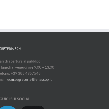
GRETERIA ECM
ri di apertura al pubblico:
 lunedì al venerdì ore 9,00 – 13,00
lefono: +39 388 4957548
mail:
ecm.segreteria@fenascop.it
GUICI SUI SOCIAL