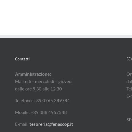
Contatti
SE
Amministrazione:
Ora
Martedì – mercoledì – giovedì
dal
dalle ore 9.30 alle 12.30
Te
E-
Telefono: +39.0765.389784
Mobile: +39 388 4957548
SE
E-mail:
tesoreria@fenascop.it