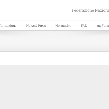
Federazione Naziona
Formazione
News & Press
Normative
FAD
myFena