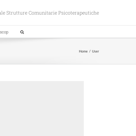
le Strutture Comunitarie Psicoterapeutiche
scop
Home
User