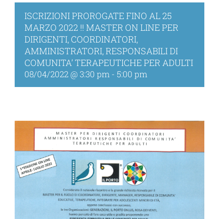
ISCRIZIONI PROROGATE FINO AL 25
MARZO 2022 !! MASTER ON LINE PER
DIRIGENTI, COORDINATORI,
AMMINISTRATORI, RESPONSABILI DI
COMUNITA’ TERAPEUTICHE PER ADULTI
08/04/2022 @ 3:30 pm
-
5:00 pm