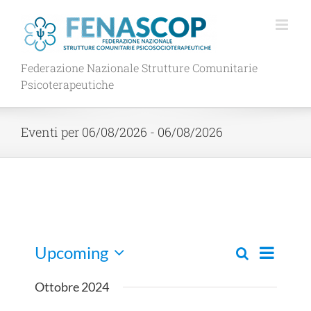
Salta
al
contenuto
Federazione Nazionale Strutture Comunitarie
Psicoterapeutiche
Eventi per 06/08/2026 - 06/08/2026
Evento
Upcoming
Cerca
Eventi
Lista
Viste
Seleziona
Ricerca
Navigaz
la
Ottobre 2024
e
data.