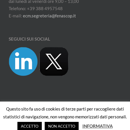
dal lunedì al venerdì ore 9,00 – 13,00
Telefono: +39 388 4957548
E-mail:
ecm.segreteria@fenascop.it
SEGUICI SUI SOCIAL
Questo sito fa uso di cookies di terze parti per raccogliere dati
© Copyright
2026 | FENASCOP - Federazione Nazionale Strutture
statistici di navigazione, non vengono memorizzati dati personali.
Comunitarie Psicoterapeutiche | All Rights Reserved | CF 97554190013 | .
INFORMATIVA
ACCETTO
NON ACCETTO
PRIVACY POLICY
| .
COOKIE POLICY