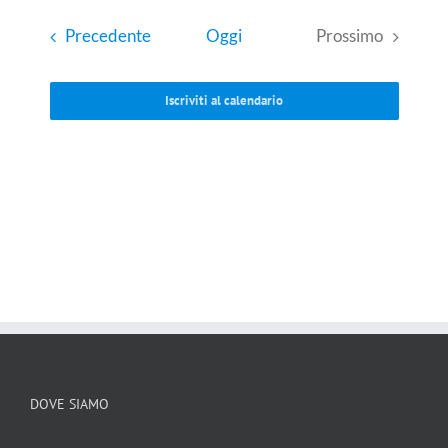
Eventi
Precedente
Oggi
Prossimo
Eventi
Iscriviti al calendario
DOVE SIAMO