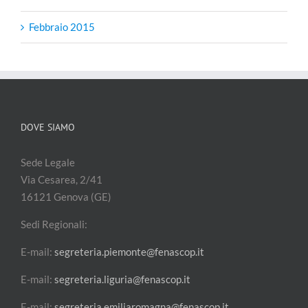
Febbraio 2015
DOVE SIAMO
Sede Legale
Via Cesarea, 2/41
16121 Genova (GE)
Sedi Regionali:
E-mail:
segreteria.piemonte@fenascop.it
E-mail:
segreteria.liguria@fenascop.it
E-mail:
segreteria.emiliaromagna@fenascop.it