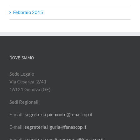
Febbraio 2015
DOVE SIAMO
Sede Legale
Via Cesarea, 2/41
16121 Genova (GE)
Sedi Regionali:
E-mail:
segreteria.piemonte@fenascop.it
E-mail:
segreteria.liguria@fenascop.it
E-mail:
segreteria.emiliaromagna@fenascop.it