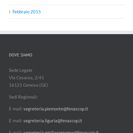
Febbraio 2015
DOVE SIAMO
Sede Legale
Via Cesarea, 2/41
16121 Genova (GE)
Sedi Regionali:
E-mail:
segreteria.piemonte@fenascop.it
E-mail:
segreteria.liguria@fenascop.it
E-mail:
segreteria.emiliaromagna@fenascop.it