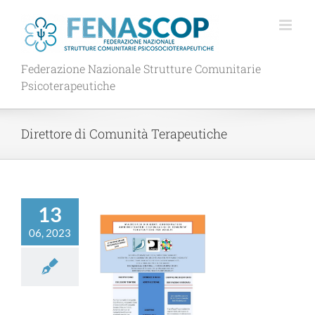
Salta
al
contenuto
Federazione Nazionale Strutture Comunitarie
Psicoterapeutiche
Direttore di Comunità Terapeutiche
13
06, 2023
STER PER
RIGENTI DI
UNITA’ 2^