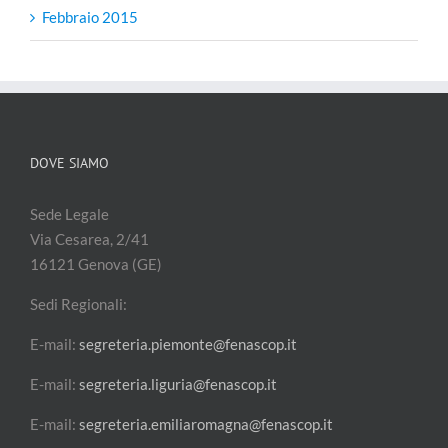
Febbraio 2015
DOVE SIAMO
Sede Legale
Via Cesarea, 2/41
16121 Genova (GE)
Sedi Regionali:
E-mail:
segreteria.piemonte@fenascop.it
E-mail:
segreteria.liguria@fenascop.it
E-mail:
segreteria.emiliaromagna@fenascop.it