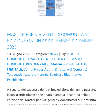
ONE ON LINE
TTEMBRE-
EMBRE 2023
MASTER PER DIRIGENTI DI COMUNITA’ 2^
EDIZIONE ON LINE SETTEMBRE-DICEMBRE
2023
13 Giugno 2023
|
Categorie:
News
|
Tag:
ADULTI ;
COMUNITA' TERAPEUTICA ; MASTER DIRIGENTI DI
COMUNITA' RESIDENZAILE ; MANAGEMENT SALUTE
MENTALE
,
Comunità per Adulti
,
Direttore di Comunità
Terapeutiche
,
salute mentale
,
Strutture Riabilitative
Psichiatriche
A seguito del successo della prima edizione dell'anno passato,
è con grande piacere che divulghiamo la locandina della II
edizione del Master per Dirigenti e Coordinatori di Comunità
Terapeutiche per Adulti organizzato da tre istituzioni storiche