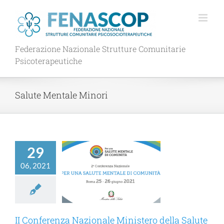
Salta
al
contenuto
Federazione Nazionale Strutture Comunitarie
Psicoterapeutiche
Salute Mentale Minori
29
Conferenza
ale Ministero
06, 2021
alute “Per una
e mentale di
tà” . Venerdi
2021 Evento in
treaming
II Conferenza Nazionale Ministero della Salute