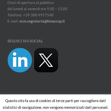
Orari di apertura al pubblico:
dal lunedì al venerdì ore 9,00 – 13,00
Telefono: +39 388 4957548
E-mail:
ecm.segreteria@fenascop.it
SEGUICI SUI SOCIAL
Questo sito fa uso di cookies di terze parti per raccogliere dati
© Copyright
2026 | FENASCOP - Federazione Nazionale Strutture
statistici di navigazione, non vengono memorizzati dati personali.