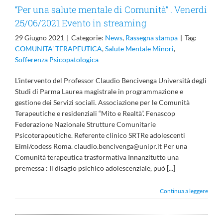
“Per una salute mentale di Comunità” . Venerdi
25/06/2021 Evento in streaming
29 Giugno 2021
|
Categorie:
News
,
Rassegna stampa
|
Tag:
COMUNITA' TERAPEUTICA
,
Salute Mentale Minori
,
Sofferenza Psicopatologica
L'intervento del Professor Claudio Bencivenga Università degli
Studi di Parma Laurea magistrale in programmazione e
gestione dei Servizi sociali. Associazione per le Comunità
Terapeutiche e residenziali “Mito e Realtà”. Fenascop
Federazione Nazionale Strutture Comunitarie
Psicoterapeutiche. Referente clinico SRTRe adolescenti
Eimì/codess Roma. claudio.bencivenga@unipr.it Per una
Comunità terapeutica trasformativa Innanzitutto una
premessa : Il disagio psichico adolescenziale, può [...]
Continua a leggere