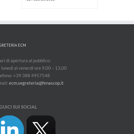
GRETERIA ECM
ri di apertura al pubblico:
 lunedì al venerdì ore 9,00 – 13,00
lefono: +39 388 4957548
mail:
ecm.segreteria@fenascop.it
GUICI SUI SOCIAL