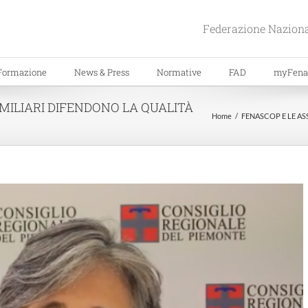
Federazione Naziona
Formazione
News & Press
Normative
FAD
myFena
AMILIARI DIFENDONO LA QUALITÀ
Home
FENASCOP E LE AS