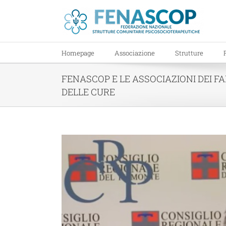
Salta
al
contenuto
Homepage
Associazione
Strutture
FENASCOP E LE ASSOCIAZIONI DEI F
DELLE CURE
Ingrandisci
immagine