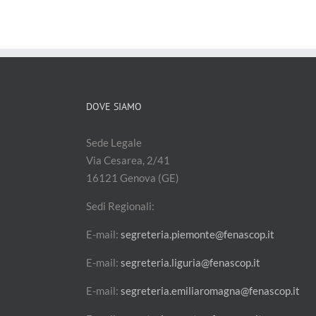
DOVE SIAMO
Sede Legale
Via Cesarea, 2/41
16121 Genova (GE)
Sedi Regionali:
E-mail:
segreteria.piemonte@fenascop.it
E-mail:
segreteria.liguria@fenascop.it
E-mail:
segreteria.emiliaromagna@fenascop.it