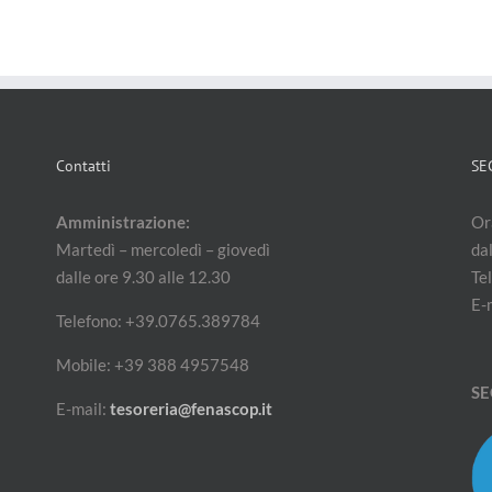
Contatti
SE
Amministrazione:
Ora
Martedì – mercoledì – giovedì
dal
dalle ore 9.30 alle 12.30
Te
E-
Telefono: +39.0765.389784
Mobile: +39 388 4957548
SE
E-mail:
tesoreria@fenascop.it