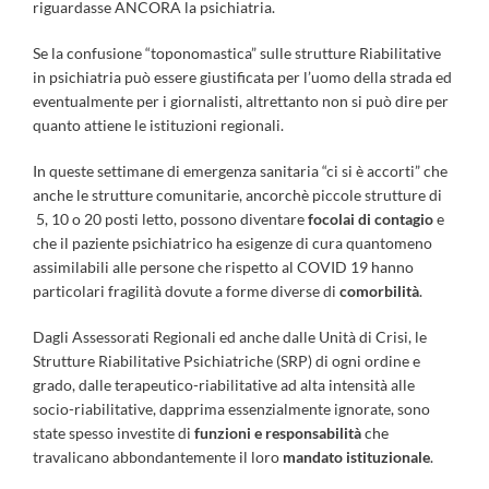
riguardasse ANCORA la psichiatria.
Se la confusione “toponomastica” sulle strutture Riabilitative
in psichiatria può essere giustificata per l’uomo della strada ed
eventualmente per i giornalisti, altrettanto non si può dire per
quanto attiene le istituzioni regionali.
In queste settimane di emergenza sanitaria “ci si è accorti” che
anche le strutture comunitarie, ancorchè piccole strutture di
5, 10 o 20 posti letto, possono diventare
focolai di contagio
e
che il paziente psichiatrico ha esigenze di cura quantomeno
assimilabili alle persone che rispetto al COVID 19 hanno
particolari fragilità dovute a forme diverse di
comorbilità
.
Dagli Assessorati Regionali ed anche dalle Unità di Crisi, le
Strutture Riabilitative Psichiatriche (SRP) di ogni ordine e
grado, dalle terapeutico-riabilitative ad alta intensità alle
socio-riabilitative, dapprima essenzialmente ignorate, sono
state spesso investite di
funzioni e responsabilità
che
travalicano abbondantemente il loro
mandato istituzionale
.