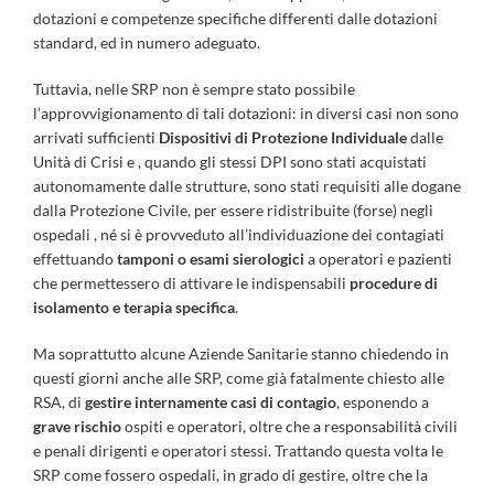
dotazioni e competenze specifiche differenti dalle dotazioni
standard, ed in numero adeguato.
Tuttavia, nelle SRP non è sempre stato possibile
l’approvvigionamento di tali dotazioni: in diversi casi non sono
arrivati sufficienti
Dispositivi di Protezione Individuale
dalle
Unità di Crisi e , quando gli stessi DPI sono stati acquistati
autonomamente dalle strutture, sono stati requisiti alle dogane
dalla Protezione Civile, per essere ridistribuite (forse) negli
ospedali , né si è provveduto all’individuazione dei contagiati
effettuando
tamponi o esami sierologici
a operatori e pazienti
che permettessero di attivare le indispensabili
procedure di
isolamento e terapia specifica
.
Ma soprattutto alcune Aziende Sanitarie stanno chiedendo in
questi giorni anche alle SRP, come già fatalmente chiesto alle
RSA, di
gestire internamente casi di contagio
, esponendo a
grave rischio
ospiti e operatori, oltre che a responsabilità civili
e penali dirigenti e operatori stessi. Trattando questa volta le
SRP come fossero ospedali, in grado di gestire, oltre che la