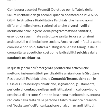
Con buona pace dei Progetti Obiettivo per la Tutela della
Salute Mentale e degli accordi quadro codificati da AGENAS-
GISM, le Strutture Riabilitative Psichiatriche hanno nomi
differenti nelle diverse regioni ed anche
diversi livelli di
inclusione
nelle logiche della
programmazione sanitaria
,
essendo ora assimilate a strutture sanitarie, ora a funzioni
assistenziali o di inclusione sociale. Ancora oggi infatti la gente
comune e non solo, fatica a distinguere le case famiglia dalle
comunità terapeutiche, così come la
disabilità psichica
dalla
patologia psichiatrica
.
In questi giorni dell’emergenza proliferano articoli che
mettono insieme istituti per disabili e anziani con le Strutture
Residenziali Psichiatriche, le
Comunità
Terapeutiche
con le
Case di Cura neuropsichiatriche, segnalando, giustamente, il
pericolo di contagio
nelle grandi istituzioni in cui convivono
centinaia di persone. Come se lo schema manicomiale, ancora
radicato nella testa delle persone e talvolta ancora presente
nel “backstage” dell’organizzazione di alcuni grandi istituti,