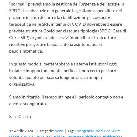
“normali” prevediamo la gestione dell’urgenza e dell’acuzie in
SPDC, la subacuzie o in generale la gestione ospedaliera del
paziente in casa di cura e la riabilitazione psico-socio-
terapeutica nelle SRP, in tempi di COVID dovrebbero essere
previste strutture Covid per ciascuna tipologia (SPDC, Casa di
Cura, SRP) organizzando servizi “domiciliari” in strutture
ricettive per gestire la quarantena asintomatica o
paucisintomatica.
In questo modo si metterebbero a sistema istituzioni oggi
isolate e inopportunamente inefficaci, non certo per loro
volontà, quanto per scarsa lungimiranza e miopia
organizzativa.
Siamo in ritardo, il tempo stringe e il pericolo contagio non è
ancora scongiurato.
Sara Cassin
15 Aprile 2020
|
Categorie:
News
|
Tag:
Emergenza Covid 19 e Salute
Mentale
,
RSA e SRP
,
SRP e Covid 19
,
Strutture Riabilitative Psichiatriche