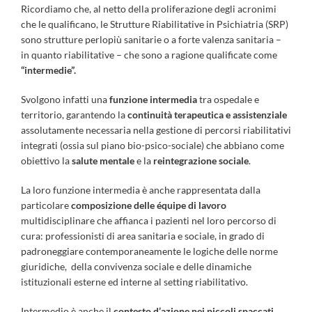
Ricordiamo che, al netto della proliferazione degli acronimi
che le qualificano, le Strutture Riabilitative in Psichiatria (SRP)
sono strutture perlopiù sanitarie o a forte valenza sanitaria –
in quanto riabilitative – che sono a ragione qualificate come
“intermedie”.
Svolgono infatti una
funzione intermedia
tra ospedale e
territorio, garantendo la
continuità terapeutica e assistenziale
assolutamente necessaria nella gestione di percorsi riabilitativi
integrati (ossia sul piano bio-psico-sociale) che abbiano come
obiettivo la
salute mentale
e la
reintegrazione sociale
.
La loro funzione intermedia è anche rappresentata dalla
particolare
composizione delle équipe di lavoro
multidisciplinare che affianca i pazienti nel loro percorso di
cura: professionisti di area sanitaria e sociale, in grado di
padroneggiare contemporaneamente le logiche delle norme
giuridiche, della convivenza sociale e delle dinamiche
istituzionali esterne ed interne al setting riabilitativo.
Intermedio è anche il
contesto d’azione nei piccoli spaccati