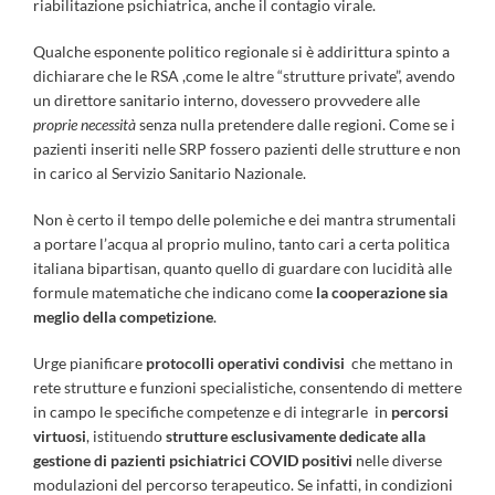
riabilitazione psichiatrica, anche il contagio virale.
Qualche esponente politico regionale si è addirittura spinto a
dichiarare che le RSA ,come le altre “strutture private”, avendo
un direttore sanitario interno, dovessero provvedere alle
proprie necessità
senza nulla pretendere dalle regioni. Come se i
pazienti inseriti nelle SRP fossero pazienti delle strutture e non
in carico al Servizio Sanitario Nazionale.
Non è certo il tempo delle polemiche e dei mantra strumentali
a portare l’acqua al proprio mulino, tanto cari a certa politica
italiana bipartisan, quanto quello di guardare con lucidità alle
formule matematiche che indicano come
la cooperazione sia
meglio della competizione
.
Urge pianificare
protocolli operativi
condivisi
che mettano in
rete strutture e funzioni specialistiche, consentendo di mettere
in campo le specifiche competenze e di integrarle in
percorsi
virtuosi
, istituendo
strutture esclusivamente dedicate alla
gestione di pazienti psichiatrici COVID positivi
nelle diverse
modulazioni del percorso terapeutico. Se infatti, in condizioni