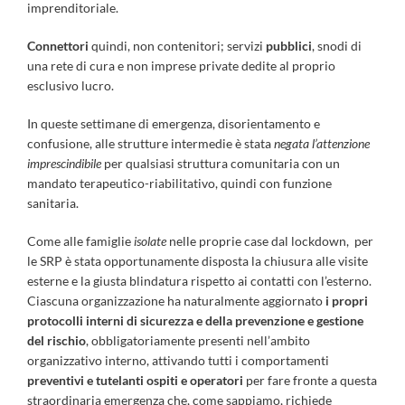
imprenditoriale.
Connettori
quindi, non contenitori; servizi
pubblici
, snodi di
una rete di cura e non imprese private dedite al proprio
esclusivo lucro.
In queste settimane di emergenza, disorientamento e
confusione, alle strutture intermedie è stata
negata
l’attenzione
imprescindibile
per qualsiasi struttura comunitaria con un
mandato terapeutico-riabilitativo, quindi con funzione
sanitaria.
Come alle famiglie
isolate
nelle proprie case dal lockdown, per
le SRP è stata opportunamente disposta la chiusura alle visite
esterne e la giusta blindatura rispetto ai contatti con l’esterno.
Ciascuna organizzazione ha naturalmente aggiornato
i propri
protocolli interni di sicurezza e della prevenzione e gestione
del rischio
, obbligatoriamente presenti nell’ambito
organizzativo interno, attivando tutti i comportamenti
preventivi e tutelanti ospiti e operatori
per fare fronte a questa
straordinaria emergenza che, come sappiamo, richiede