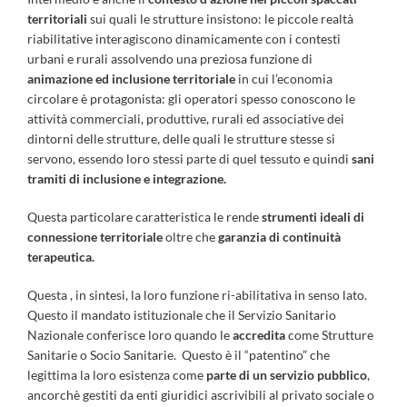
territoriali
sui quali le strutture insistono: le piccole realtà
riabilitative interagiscono dinamicamente con i contesti
urbani e rurali assolvendo una preziosa funzione di
animazione ed inclusione territoriale
in cui l’economia
circolare è protagonista: gli operatori spesso conoscono le
attività commerciali, produttive, rurali ed associative dei
dintorni delle strutture, delle quali le strutture stesse si
servono, essendo loro stessi parte di quel tessuto e quindi
sani
tramiti di inclusione e integrazione.
Questa particolare caratteristica le rende
strumenti ideali di
connessione territoriale
oltre che
garanzia di continuità
terapeutica.
Questa , in sintesi, la loro funzione ri-abilitativa in senso lato.
Questo il mandato istituzionale che il Servizio Sanitario
Nazionale conferisce loro quando le
accredita
come Strutture
Sanitarie o Socio Sanitarie. Questo è il “patentino” che
legittima la loro esistenza come
parte di un servizio pubblico
,
ancorchè gestiti da enti giuridici ascrivibili al privato sociale o