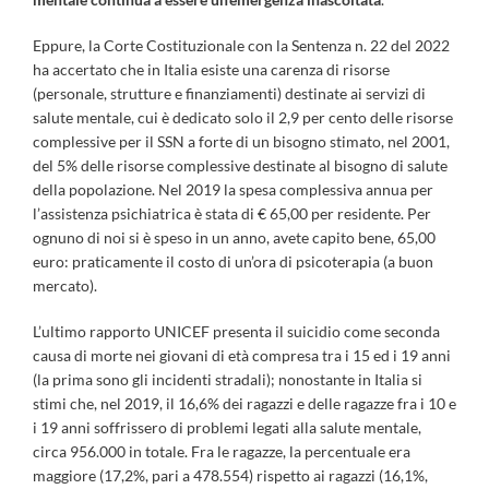
Eppure, la Corte Costituzionale con la Sentenza n. 22 del 2022
ha accertato che in Italia esiste una carenza di risorse
(personale, strutture e finanziamenti) destinate ai servizi di
salute mentale, cui è dedicato solo il 2,9 per cento delle risorse
complessive per il SSN a forte di un bisogno stimato, nel 2001,
del 5% delle risorse complessive destinate al bisogno di salute
della popolazione. Nel 2019 la spesa complessiva annua per
l’assistenza psichiatrica è stata di € 65,00 per residente. Per
ognuno di noi si è speso in un anno, avete capito bene, 65,00
euro: praticamente il costo di un’ora di psicoterapia (a buon
mercato).
L’ultimo rapporto UNICEF presenta il suicidio come seconda
causa di morte nei giovani di età compresa tra i 15 ed i 19 anni
(la prima sono gli incidenti stradali); nonostante in Italia si
stimi che, nel 2019, il 16,6% dei ragazzi e delle ragazze fra i 10 e
i 19 anni soffrissero di problemi legati alla salute mentale,
circa 956.000 in totale. Fra le ragazze, la percentuale era
maggiore (17,2%, pari a 478.554) rispetto ai ragazzi (16,1%,