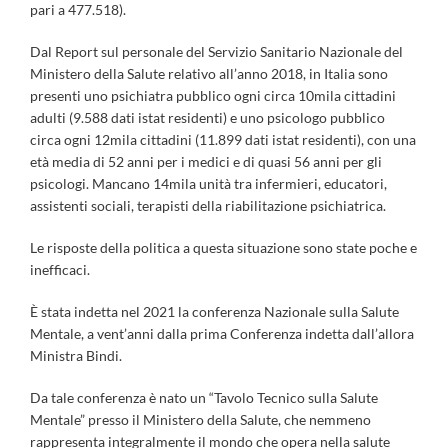
pari a 477.518).
Dal Report sul personale del Servizio Sanitario Nazionale del
Ministero della Salute relativo all’anno 2018, in Italia sono
presenti uno psichiatra pubblico ogni circa 10mila cittadini
adulti (9.588 dati istat residenti) e uno psicologo pubblico
circa ogni 12mila cittadini (11.899 dati istat residenti), con una
età media di 52 anni per i medici e di quasi 56 anni per gli
psicologi. Mancano 14mila unità tra infermieri, educatori,
assistenti sociali, terapisti della riabilitazione psichiatrica.
Le risposte della politica a questa situazione sono state poche e
inefficaci.
È stata indetta nel 2021 la conferenza Nazionale sulla Salute
Mentale, a vent’anni dalla prima Conferenza indetta dall’allora
Ministra Bindi.
Da tale conferenza è nato un “Tavolo Tecnico sulla Salute
Mentale” presso il Ministero della Salute, che nemmeno
rappresenta integralmente il mondo che opera nella salute