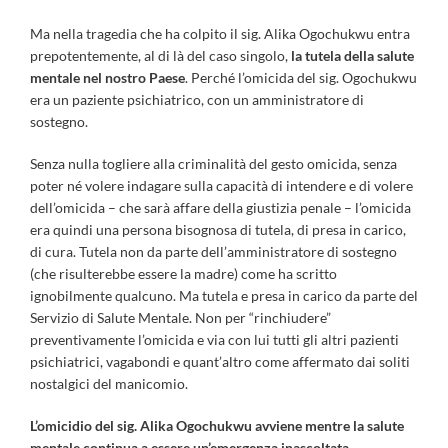
Ma nella tragedia che ha colpito il sig. Alika Ogochukwu entra
prepotentemente, al di là del caso singolo,
la tutela della salute
mentale nel nostro Paese
. Perché l’omicida del sig. Ogochukwu
era un paziente psichiatrico, con un amministratore di
sostegno.
Senza nulla togliere alla criminalità del gesto omicida, senza
poter né volere indagare sulla capacità di intendere e di volere
dell’omicida – che sarà affare della giustizia penale – l’omicida
era quindi una persona bisognosa di tutela, di presa in carico,
di cura. Tutela non da parte dell’amministratore di sostegno
(che risulterebbe essere la madre) come ha scritto
ignobilmente qualcuno. Ma tutela e presa in carico da parte del
Servizio di Salute Mentale. Non per “rinchiudere”
preventivamente l’omicida e via con lui tutti gli altri pazienti
psichiatrici, vagabondi e quant’altro come affermato dai soliti
nostalgici del manicomio.
L’omicidio del sig. Alika Ogochukwu avviene mentre la salute
mentale continua a essere un’emergenza inascoltata
.