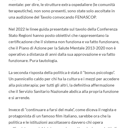
mentale: per dire, le strutture extra ospedaliere (le comunità
terapeutiche), non sono presenti, sono state solo ascoltate in
una audizione del Tavolo convocando FENASCOP.
Nel 2022 le linee guida presentate sul tavolo della Conferenza
Stato Regioni hanno posto obiettivi che rappresentano la
certificazione che il sistema non funziona e va fatto funzionare,
che il Piano di Azione per la Salute Mentale 2013-2020 non è
operativo a distanza di anni dalla sua approvazione e va fatto
funzionare. Pura tautologia.
La seconda risposta della politica è stata il “bonus psicologo”.
Un pannicello caldo per chi ha la cultura e i mezzi per accedere
alla psicoterapia; per tutti gli altri, la definitiva affermazione
che il Servizio Sanitario Nazionale abdica alla propria funzione
e si arrende.
Invece di “continuare a farsi del male”, come diceva il regista e
protagonista di un famoso film italiano, sarebbe ora che la
politica e le istituzioni ascoltassero davvero chi opera