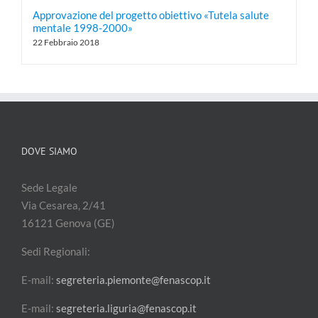
Approvazione del progetto obiettivo «Tutela salute
mentale 1998-2000»
22 Febbraio 2018
DOVE SIAMO
Sede Legale
Via Cesarea, 2/41
16121 Genova (GE)
Sedi Regionali:
E-mail:
segreteria.piemonte@fenascop.it
E-mail:
segreteria.liguria@fenascop.it