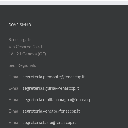
DOVE SIAMO
Sede Legale
Via Cesarea, 2/41
16121 Genova (GE)
Sedi Regionali:
E-mail:
segreteria.piemonte@fenascop.it
E-mail:
segreteria.liguria@fenascop.it
E-mail:
segreteria.emiliaromagna@fenascop.it
E-mail:
segreteria.veneto@fenascop.it
E-mail:
segreteria.lazio@fenascop.it